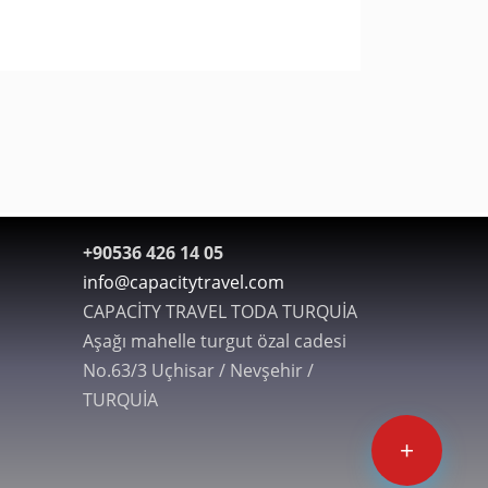
+90536 426 14 05
info@capacitytravel.com
CAPACİTY TRAVEL TODA TURQUİA
Aşağı mahelle turgut özal cadesi
No.63/3 Uçhisar / Nevşehir /
TURQUİA
+