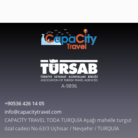
A-9896
+90536 426 14 05
info@capacitytravel.com
CAPACİTY TRAVEL TODA TURQUİA Aşağı mahelle turgut
özal cadesi No.63/3 Uçhisar / Nevşehir / TURQUİA