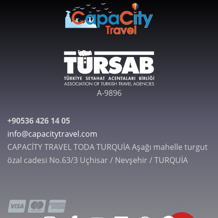
A-9896
+90536 426 14 05
info@capacitytravel.com
CAPACİTY TRAVEL TODA TURQUİA Aşağı mahelle turgut
özal cadesi No.63/3 Uçhisar / Nevşehir / TURQUİA