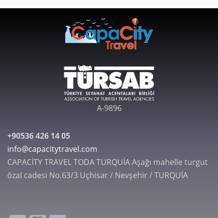
A-9896
+90536 426 14 05
info@capacitytravel.com
CAPACİTY TRAVEL TODA TURQUİA Aşağı mahelle turgut
özal cadesi No.63/3 Uçhisar / Nevşehir / TURQUİA