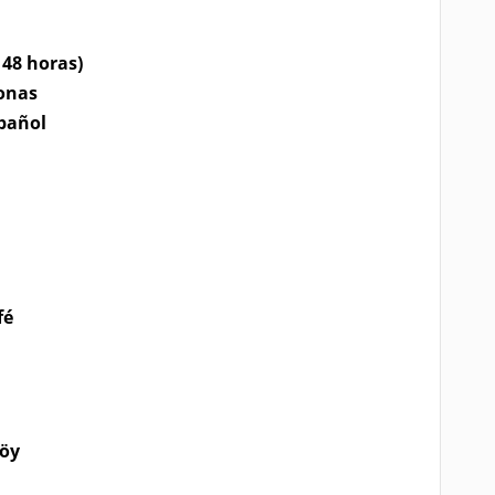
 48 horas)
sonas
spañol
fé
köy