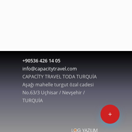
+90536 426 14 05
info@capacitytravel.com
CAPACİTY TRAVEL TODA TURQUİA
Aşağı mahelle turgut özal cadesi
No.63/3 Uçhisar / Nevşehir /
TURQUİA
+