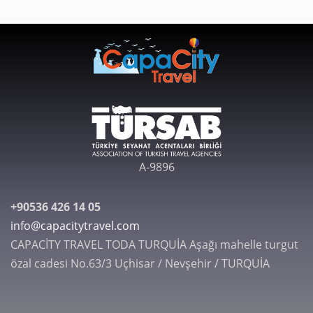
A-9896
+90536 426 14 05
info@capacitytravel.com
CAPACİTY TRAVEL TODA TURQUİA Aşağı mahelle turgut
özal cadesi No.63/3 Uçhisar / Nevşehir / TURQUİA