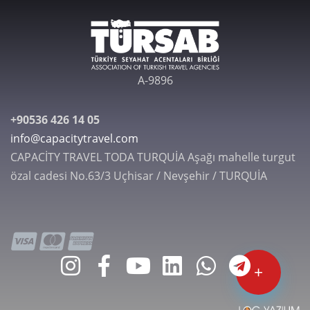
A-9896
+90536 426 14 05
info@capacitytravel.com
CAPACİTY TRAVEL TODA TURQUİA Aşağı mahelle turgut
özal cadesi No.63/3 Uçhisar / Nevşehir / TURQUİA
+