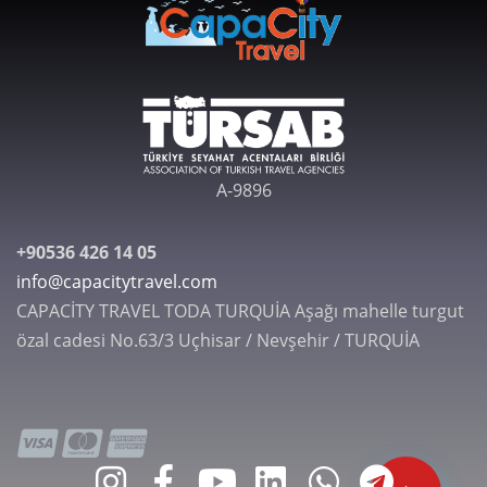
A-9896
+90536 426 14 05
info@capacitytravel.com
CAPACİTY TRAVEL TODA TURQUİA Aşağı mahelle turgut
özal cadesi No.63/3 Uçhisar / Nevşehir / TURQUİA