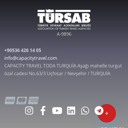
A-9896
+90536 426 14 05
info@capacitytravel.com
CAPACİTY TRAVEL TODA TURQUİA Aşağı mahelle turgut
özal cadesi No.63/3 Uçhisar / Nevşehir / TURQUİA
+