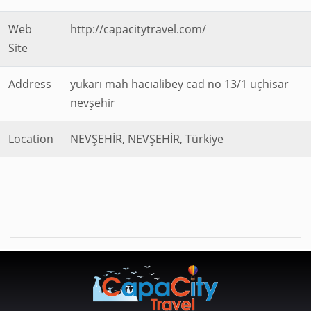
Web
http://capacitytravel.com/
Site
Address
yukarı mah hacıalibey cad no 13/1 uçhisar
nevşehir
Location
NEVŞEHİR, NEVŞEHİR, Türkiye