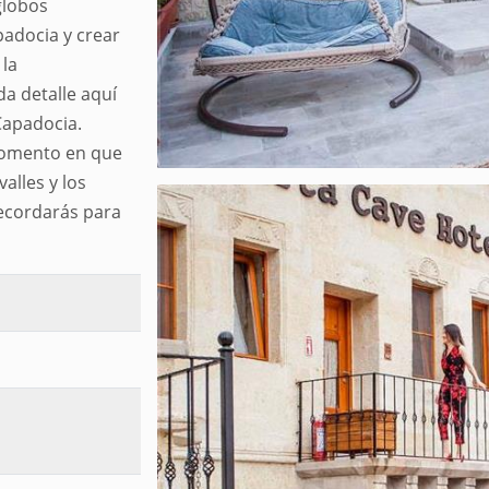
globos
padocia y crear
 la
da detalle aquí
Capadocia.
momento en que
valles y los
recordarás para