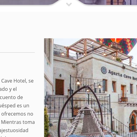
 Cave Hotel, se
do y el
 cuento de
uésped es un
e ofrecemos no
. Mientras toma
majestuosidad