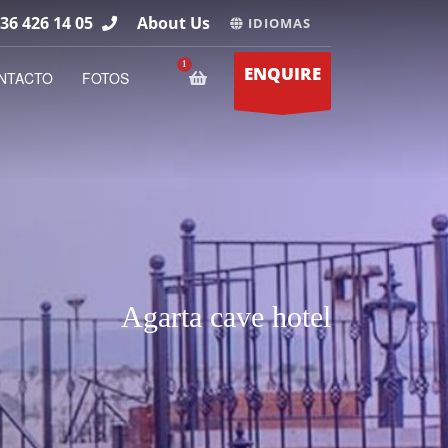
36 426 14 05
About Us
IDIOMAS
ENQUIRE
NTACTO
FOTOS
Agarta cave hotel