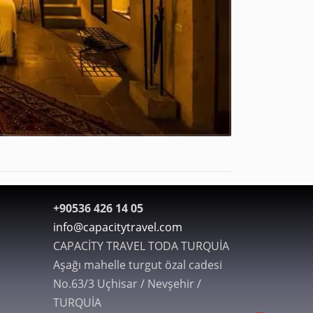
+90536 426 14 05
info@capacitytravel.com
CAPACİTY TRAVEL TODA TURQUİA
Aşağı mahelle turgut özal cadesi
No.63/3 Uçhisar / Nevşehir /
TURQUİA