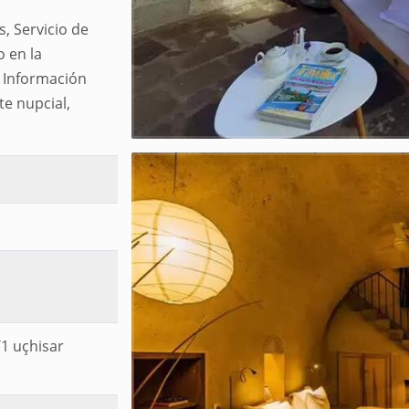
s, Servicio de
 en la
, Información
te nupcial,
/1 uçhisar