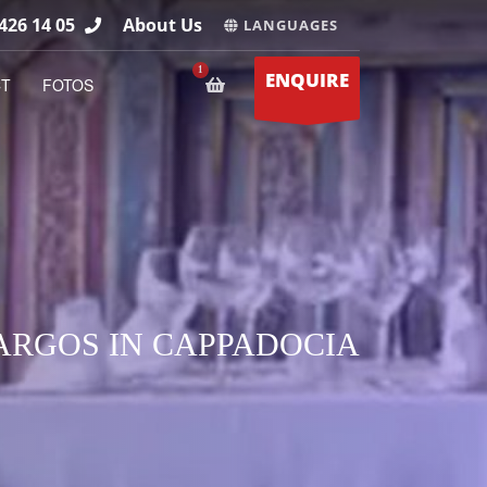
426 14 05
About Us
LANGUAGES
ENQUIRE
CT
FOTOS
ARGOS IN CAPPADOCIA